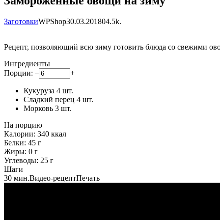
Замороженные овощи на зиму
Заготовки
WPShop
30.03.2018
0
4.5k.
Рецепт, позволяющий всю зиму готовить блюда со свежими ов
Ингредиенты
Порции:
–
+
Кукуруза
4
шт.
Сладкий перец
4
шт.
Морковь
3
шт.
На порцию
Калории:
340
ккал
Белки:
45
г
Жиры:
0
г
Углеводы:
25
г
Шаги
30 мин.
Видео-рецепт
Печать