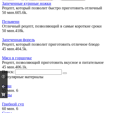
Запеченные куриные ножки
Рецепт, который позволит быстро приготовить отличный
50 мин.
6
0
5.6k.
Пельмени
Отличный рецепт, позволяющий в самые короткие сроки
50 мин.
4
1
8k.
Запеченная форель
Рецепт, который позволит приготовить отличное блюдо
45 мин.
4
0
4.5k.
Мясо в горшочке
Рецепт, позволяющий приготовить вкусное и питательное
45 мин.
4
0
6.1k.
Поиск:
Популярные материалы
Борщ
55 мин.
6
Супы
Грибной суп
60 мин.
6