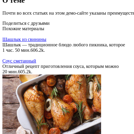
О теме
Почти во всех статьях на этом демо-сайте указаны преимущест
Поделиться с друзьями
Похожие материалы
Шашлык из свинины
Шашлык — традиционное блюдо любого пикника, которое
1 час. 50 мин.
6
0
6.2k.
Соус сметанный
Отличный рецепт приготовления соуса, которым можно
20 мин.
6
0
5.2k.